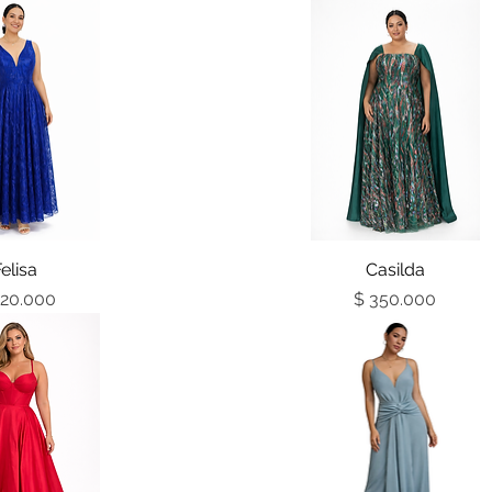
ta rápida
Felisa
Vista rápida
Casilda
Precio
Precio
320.000
$ 350.000