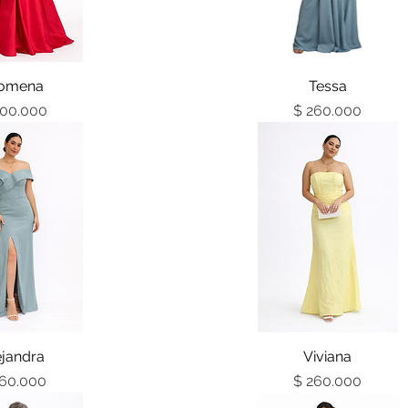
ta rápida
lomena
Vista rápida
Tessa
Precio
Precio
300.000
$ 260.000
ta rápida
ejandra
Vista rápida
Viviana
Precio
Precio
260.000
$ 260.000