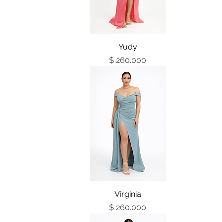
Vista rápida
Yudy
Precio
$ 260.000
Vista rápida
Virginia
Precio
$ 260.000