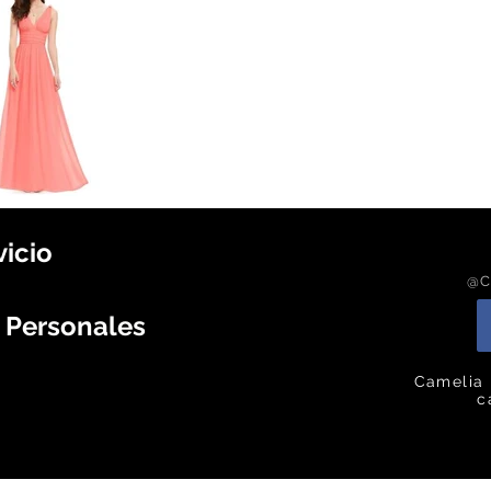
vicio
@C
s Personales
Camelia 
c