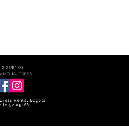
SIGUENOS
AMELIA_DRESS
Dress Rental Bogota
alle 52 #9-68
caqlle
ca