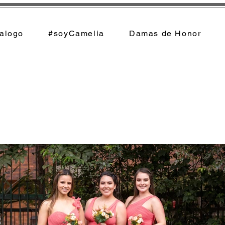
alogo
#soyCamelia
Damas de Honor
Damas de Honor Tonos
Champaña y Coral
nuestras damas