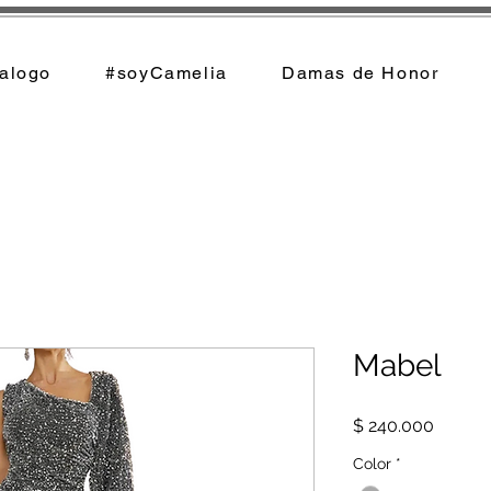
alogo
#soyCamelia
Damas de Honor
Mabel
Precio
$ 240.000
Color
*