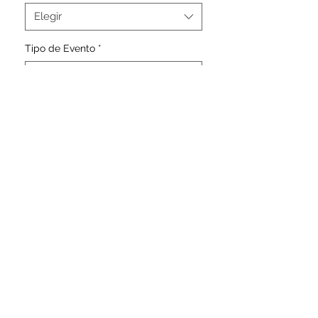
Elegir
Tipo de Evento
*
Elegir
SIGUENOS
@CAMELIA_DRESS
Camelia Dress Rental Bogota
calle 52 #9-68
caqlle
ca
Terminos del Servicio
Politica de Datos Personales
PQRS