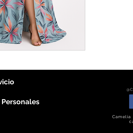
vicio
@C
s Personales
Camelia 
c