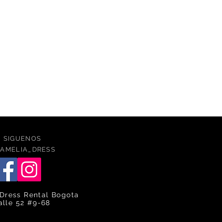
SIGUENOS
AMELIA_DRESS
Dress Rental Bogota
alle 52 #9-68
caqlle
ca