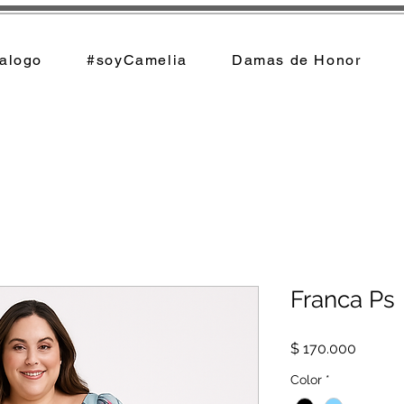
alogo
#soyCamelia
Damas de Honor
Franca Ps
Precio
$ 170.000
Color
*