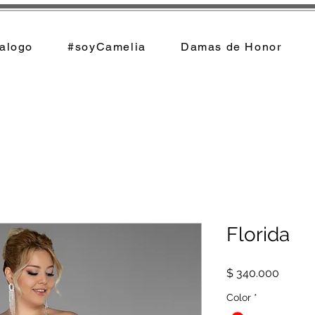
alogo
#soyCamelia
Damas de Honor
Florida
Precio
$ 340.000
Color
*