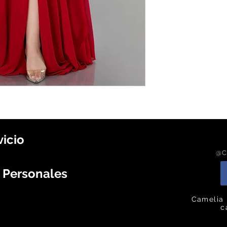
vicio
@C
s Personales
Camelia 
c