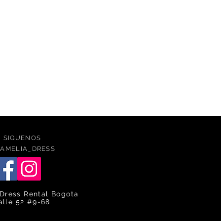
SIGUENOS
AMELIA_DRESS
Dress Rental Bogota
alle 52 #9-68
caqlle
ca