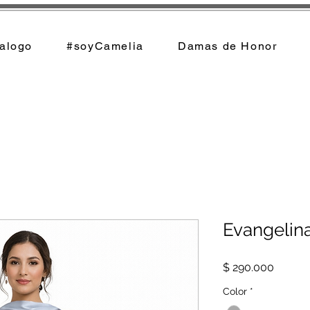
alogo
#soyCamelia
Damas de Honor
Evangelin
Precio
$ 290.000
Color
*