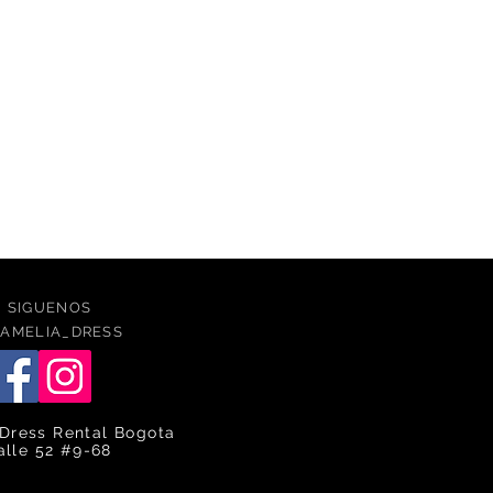
SIGUENOS
AMELIA_DRESS
Dress Rental Bogota
alle 52 #9-68
caqlle
ca