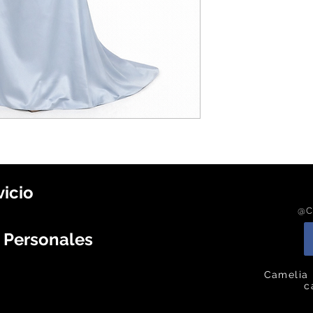
vicio
@C
s Personales
Camelia 
c