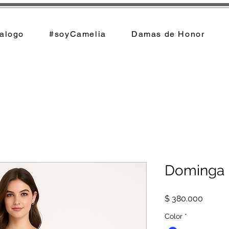
alogo
#soyCamelia
Damas de Honor
Dominga
Precio
$ 380.000
Color
*