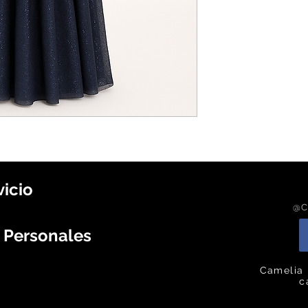
vicio
@C
s Personales
Camelia 
c