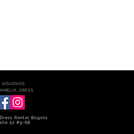
SIGUENOS
AMELIA_DRESS
Dress Rental Bogota
alle 52 #9-68
caqlle
ca