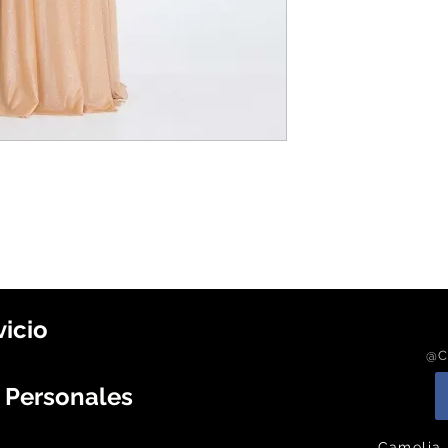
vicio
@C
s Personales
Camelia 