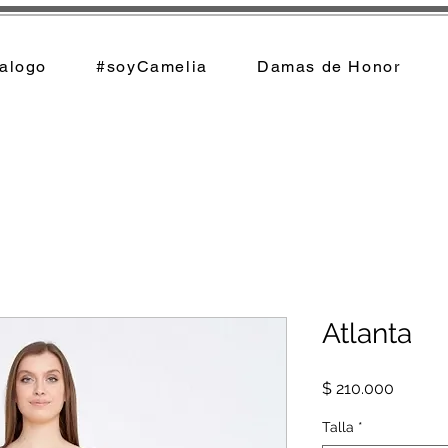
alogo
#soyCamelia
Damas de Honor
Atlanta
Precio
$ 210.000
Talla
*