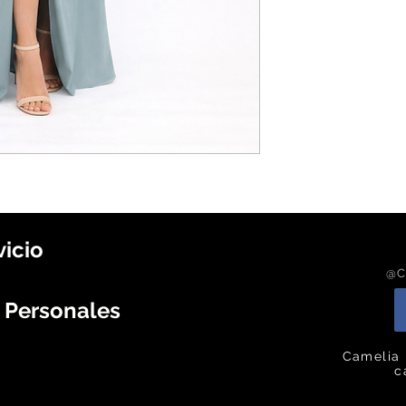
vicio
@C
s Personales
Camelia 
c