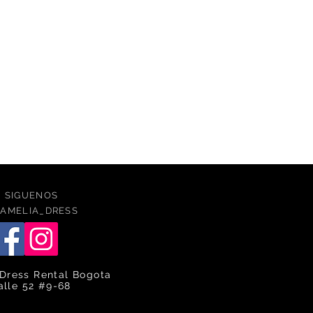
SIGUENOS
AMELIA_DRESS
Dress Rental Bogota
alle 52 #9-68
caqlle
ca