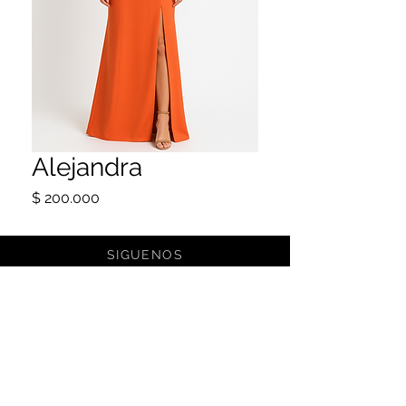
Alejandra
Precio
$ 200.000
SIGUENOS
@CAMELIA_DRESS
Camelia Dress Rental Bogota
calle 52 #9-68
caqlle
ca